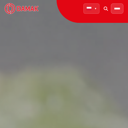
▼
O DAMAK
Nasza Historia
Nasze Wartości
Osiągnięcia
Dofinansowanie UE
PRODUKTY
Pieczony Kebab