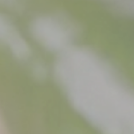
Surowy Kebab
USŁUGI
Produkcja
Logistyka
Usługi Premium
BLOG
Zrównoważony Rozwój
Odpowiedzialność Społeczna