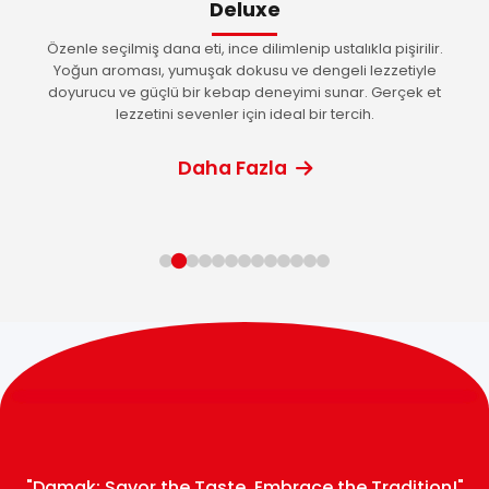
Deluxe
Haberler
Özenle seçilmiş dana eti, ince dilimlenip ustalıkla pişirilir.
Yoğun aroması, yumuşak dokusu ve dengeli lezzetiyle
doyurucu ve güçlü bir kebap deneyimi sunar. Gerçek et
lezzetini sevenler için ideal bir tercih.
İLETİŞİM
Daha Fazla
İletişim
"Damak: Savor the Taste, Embrace the Tradition!"