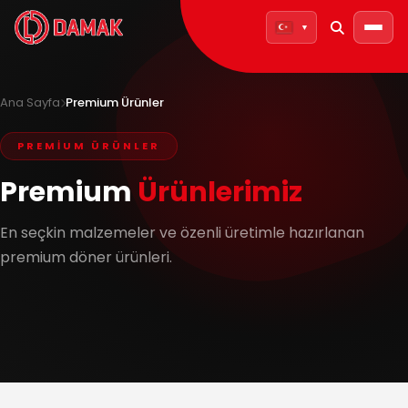
▼
Ana Sayfa
Premium Ürünler
DAMAK HAKKINDA
PREMİUM ÜRÜNLER
Hikayemiz
Premium
Ürünlerimiz
Değerlerimiz
Başarı Rakamlarımız
En seçkin malzemeler ve özenli üretimle hazırlanan
premium döner ürünleri.
AB Hibe Desteği
ÜRÜNLER
Pişmiş Kebab