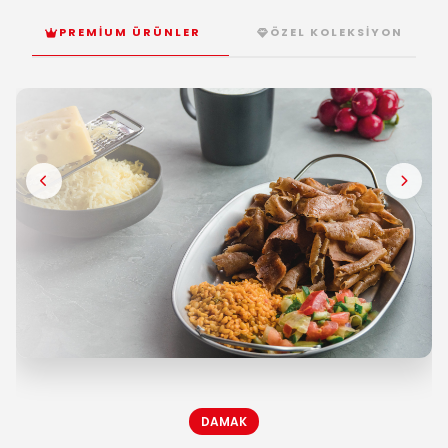
Batom Döner
PREMIUM ÜRÜNLER
ÖZEL KOLEKSIYON
HİZMETLER
Üretim
Lojistik
Premium Hizmetler
BLOG
Sürdürülebilirlik
DAMAK
Sosyal Sorumluluk