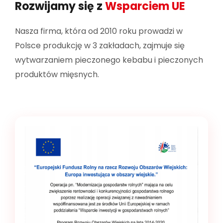
Rozwijamy się z
Wsparciem UE
Surowy Kebab
Nasza firma, która od 2010 roku prowadzi w
Polsce produkcję w 3 zakładach, zajmuje się
wytwarzaniem pieczonego kebabu i pieczonych
USŁUGI
produktów mięsnych.
Produkcja
Logistyka
Usługi Premium
BLOG
Zrównoważony Rozwój
Odpowiedzialność Społeczna