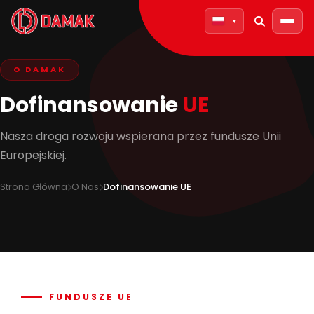
▼
O DAMAK
O DAMAK
Dofinansowanie
UE
Nasza Historia
Nasza droga rozwoju wspierana przez fundusze Unii
Nasze Wartości
Europejskiej.
Osiągnięcia
Strona Główna
O Nas
Dofinansowanie UE
Dofinansowanie UE
PRODUKTY
FUNDUSZE UE
Pieczony Kebab